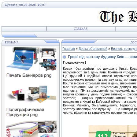
Суббота, 08.08.2026, 19:07
ГЛАВНАЯ
РЕКЛАМА
ДОС
Главная
»
Доска объявлений
»
Бизнес, сотрудн
Гроші під заставу будинку Київ — шви
Предложение |
Кредит без довідки про доходи у Києві. Кред
нерухомості за 1 день Київ. Компанія «Кредит 
Це зручний і надійний спосіб отримати необ
оформлюємо позики під заставу квартир, прив
Кошти можна отримати вже в день звернення —
має значення, ми не вимагаємо довідок пр
паспорта, ІПН та документів на нерухомість.
видача грошей у день подачі заявки; – фіксов
застави; – жодних прихованих комісій та ш
працюємо в Києві та Київській області, а також 
Вінниці, Рівному, Хмельницькому, Тернополі
заставу квартири або будинку — це швидке рі
чесно, відкрито та гарантуємо прозорі умови сп