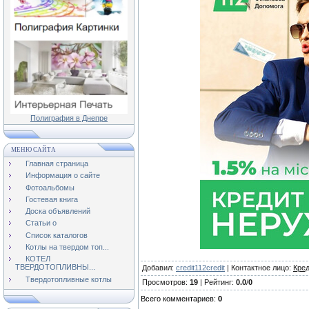
Полиграфия в Днепре
МЕНЮ САЙТА
Главная страница
Информация о сайте
Фотоальбомы
Гостевая книга
Доска объявлений
Статьи о
Список каталогов
Котлы на твердом топ...
КОТЕЛ
ТВЕРДОТОПЛИВНЫ...
Добавил
:
credit112credit
|
Контактное лицо
:
Кред
Твердотопливные котлы
Просмотров
:
19
|
Рейтинг
:
0.0
/
0
Всего комментариев
:
0