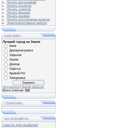
Печать фотографий
Печать буклетов
Печать этикеток
Печать брошюр
Печать наклеек
Печать изготовление визиток
Электромонтажные работы
НАШ ОПРОС
Лучший город на Земле
Киев
Днепропетровск
Харьков
Львов
Донецк
Одесса
Кривой Рог
Запорожье
Результаты
|
Архив опросов
Всего ответов:
115
СТАТИСТИКА
НАС НАХОДЯТ ПО
снасти для рыбалки