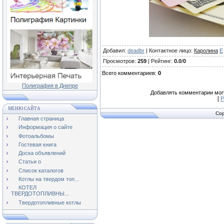
Добавил
:
deadbr
|
Контактное лицо
:
Каролина
E
Просмотров
:
259
|
Рейтинг
:
0.0
/
0
Всего комментариев
:
0
Полиграфия в Днепре
Добавлять комментарии могу
[
Р
МЕНЮ САЙТА
Cop
Главная страница
Информация о сайте
Фотоальбомы
Гостевая книга
Доска объявлений
Статьи о
Список каталогов
Котлы на твердом топ...
КОТЕЛ
ТВЕРДОТОПЛИВНЫ...
Твердотопливные котлы