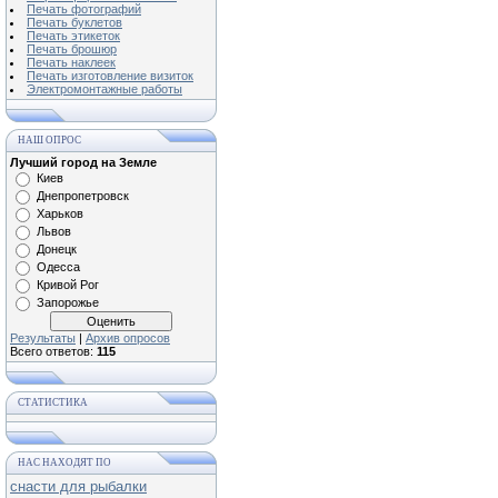
Печать фотографий
Печать буклетов
Печать этикеток
Печать брошюр
Печать наклеек
Печать изготовление визиток
Электромонтажные работы
НАШ ОПРОС
Лучший город на Земле
Киев
Днепропетровск
Харьков
Львов
Донецк
Одесса
Кривой Рог
Запорожье
Результаты
|
Архив опросов
Всего ответов:
115
СТАТИСТИКА
НАС НАХОДЯТ ПО
снасти для рыбалки