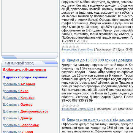
нерухомого майна: квартири, будинки, земельн
яку мету, без підтвердження доходу і з будь-як
акцій, прихованих комісій і обману! Швидка пр
документів (паспорт, код, документи на об'єкт
Мінімальні вимоги до позичальника: Не вимага
«чорний список» банків) Оформлення позики бе
графік погашення. Видача коштів в будь-якій ва
від 3 місяців до 10 років; - до 80% від ринково
оформлення за 1-2 години. Кредитуємо під об'єк
Вінниці, Житомирі, Івано-Франківську, Львові, 
Підберемо індивідуальний графік погашення. Го
112 099 112 5 112
Финансовые услуги Киев
|
Просмотров:
17
|
Дата:
08.09
Кредит до 15 000 000 грн без довідки
ВЫБЕРИ СВОЙ ГОРОД
Кредит під заставу нерухомості за 2 години. Кр
будинку під 1,5% на місяць. Кредит з поганою 
Добавить объявления
потрібен кредит – залишайте заявку на оформл
кредит до 15 млн грн всього за 9 хвилин: Терм
В других городах Украины
погашення кредиту без штрафів Кредит оформл
нерухомості, земельної ділянки, авто Працюєм
Добавить в
АР Крым
полі: укладаємо прозорий кредитний договір 
Вік позичальника від 18 років Є послуга перек
Добавить в
Киев
викупу нерухомості в Києві за 1 день Видача до
область, Ужгород, Дніпро, Харків, Одеса, Полта
Добавить в
Харьков
99 +38 067 930 99 99
Добавить в
Одессу
Финансовые услуги Киев
|
Просмотров:
19
|
Дата:
05.09
Добавить в
Днепропетровск
Добавить в
Донецк
Кредит для мам у декреті під заставу
Оформити кредит під заставу швидко. Кредит за
Добавить в
Запорожье
земельної ділянки. Кредит під 18% річних під з
заставу нерухомості. Оформимо кредит під зас
Добавить во
Львов