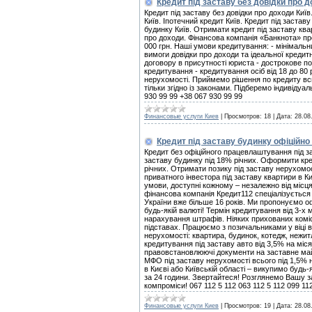
Кредит під заставу без довідки про д
Кредит під заставу без довідки про доходи Київ
Київ. Іпотечний кредит Київ. Кредит під застав
будинку Київ. Отримати кредит під заставу квар
про доходи. Фінансова компанія «Банкнота» пр
000 грн. Наші умови кредитування: - мінімальн
вимоги довідки про доходи та ідеальної кредитн
договору в присутності юриста - дострокове по
кредитування - кредитування осіб від 18 до 80 
нерухомості. Приймемо рішення по кредиту всь
тільки згідно із законами. Підберемо індивіду
930 99 99 +38 067 930 99 99
Финансовые услуги Киев
|
Просмотров:
18
|
Дата:
28.08
Кредит під заставу будинку офіційно 
Кредит без офіційного працевлаштування під за
заставу будинку під 18% річних. Оформити кред
річних. Отримати позику під заставу нерухомос
приватного інвестора під заставу квартири в К
умови, доступні кожному – незалежно від місця 
фінансова компанія Кредит112 спеціалізується
України вже більше 16 років. Ми пропонуємо оф
будь-якій валюті! Термін кредитування від 3-х 
нарахування штрафів. Ніяких прихованих комісі
підставах. Працюємо з позичальниками у віці ві
нерухомості: квартира, будинок, котедж, нежи
кредитування під заставу авто від 3,5% на міс
правовстановлюючі документи на заставне ма
МФО під заставу нерухомості всього під 1,5% 
в Києві або Київській області – викупимо будь-
за 24 години. Звертайтеся! Розглянемо Вашу з
компроміси! 067 112 5 112 063 112 5 112 099 11
Финансовые услуги Киев
|
Просмотров:
19
|
Дата:
28.08