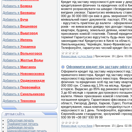
Кредит під заставу нерухомості для мам у декр
кредитування фізичних та юридичних осіб в Ки
Добавить в
Боярка
можете розраховувати на швидке і безвідмовне
вигідних умовах: Гарантуємо мінімальну ставку
Добавить в
Бровары
000 до 30 000 000 грн вже в день звернення! Н
Добавить в
Буча
мінімальний пакет документів: паспорт, ІПН, 
- відсутність прив'язки до валюти - оформленн
Добавить в
Вишневое
років - не вимагаємо довідку про доходи і пра
квартири, будинку, земельної ділянки, нежитл
Добавить в
Вышгород
прихованих комісій і платежів. Повний юридичн
терміни! Гарантуємо відсутність будь-яких при
Добавить в
Ирпень
законодавства! Кредитуємо в Києві та області, Д
Хмельницькому, Чернівцях, Івано-Франківську т
Добавить в
Украинка
Телефонуйте, гарантуємо чесний кредит без пер
Добавить в
Вольногорск
Финансовые услуги Киев
|
Просмотров:
16
|
Дата:
03.09
Добавить в
Желтые Воды
Оформити кредит під заставу офісу ві
Добавить в
Марганец
Оформити кредит під заставу нерухомості від 1
Добавить в
Новомосковск
приватного інвестора. Кредит під заставу нерух
нерухомості від приватного інвестора. Фінансо
Добавить в
Орджоникидзе
фізичних та юридичних осіб під заставу квартир
000 000 грн. Ставка від 1,5% на місяць. Креди
Добавить в
Первомайск
історією. Видаємо до 85% від ринкової вартості 
3 до 60 місяців з правом дострокового погашен
Добавить в
Синельниково
валюти. Ніяких прихованих комісій і платежів. 
погашення кредиту. Гарантовано фіксована ста
Добавить в
Терновка
області, Ужгороді, Дніпрі, Харкові, Одесі, Полт
кредитування, наша компанія спеціалізується н
нерухомості за 1 день. Телефонуйте, відповімо
Європейським стандартом, зрозумілий і прозори
ДРУЗЬЯ САЙТА
930 99 99 +38 067 930 99 99
Офсетная печать
Трафаретная печать
Финансовые услуги Киев
|
Просмотров:
15
|
Дата:
02.09
Цифровая печать
Широкоформатная печать