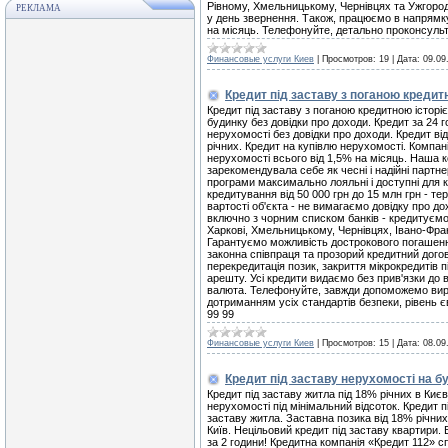
Рівному, Хмельницькому, Чернівцях та Ужгород
РЕКЛАМА
у день звернення. Також, працюємо в напрямку
на місяць. Телефонуйте, детально проконсульту
Финансовые услуги Киев
|
Просмотров:
19
|
Дата:
09.09
Кредит під заставу з поганою кредитн
Кредит під заставу з поганою кредитною історіє
будинку без довідки про доходи. Кредит за 24 
нерухомості без довідки про доходи. Кредит від
річних. Кредит на купівлю нерухомості. Компан
нерухомості всього від 1,5% на місяць. Наша к
зарекомендувала себе як чесні і надійні партн
програми максимально лояльні і доступні для ко
кредитування від 50 000 грн до 15 млн грн - т
вартості об'єкта - не вимагаємо довідку про д
включно з чорним списком банків - кредитуємо в
Харкові, Хмельницькому, Чернівцях, Івано-Франк
Гарантуємо можливість дострокового погашення 
законна співпраця та прозорий кредитний дого
перекредитація позик, закриття мікрокредитів п
арешту. Усі кредити видаємо без прив'язки до
валюта. Телефонуйте, завжди допоможемо виріш
дотриманням усіх стандартів безпеки, рівень 
99 99
Финансовые услуги Киев
|
Просмотров:
15
|
Дата:
08.09
Кредит під заставу нерухомості на буд
Кредит під заставу житла під 18% річних в Києв
нерухомості під мінімальний відсоток. Кредит п
заставу житла. Заставна позика від 18% річних
Київ. Нецільовий кредит під заставу квартири.
за 2 години! Кредитна компанія «Кредит 112» сп