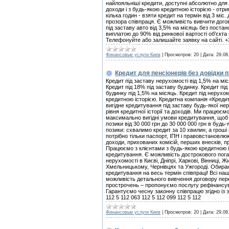
найлояльніші кредити, доступні абсолютно для 
доходи і з будь-якою кредитною історією - отри
кілька годин - взяти кредит на термін від 3 міс
прозора співпраця. Є можливість вивчити дого
під заставу авто від 3,5% на місяць без постан
виплатою до 90% від ринкової вартості об'єкта 
Телефонуйте або залишайте заявку на сайті. +3
Финансовые услуги Киев
|
Просмотров:
20
|
Дата:
29.08
Кредит для пенсіонерів без довідки 
Кредит під заставу нерухомості від 1,5% на міс
Кредит під 18% під заставу будинку. Кредит під
будинку під 1,5% на місяць. Кредит під нерухом
кредитною історією. Кредитна компанія «Креди
вигідне кредитування під заставу будь-якої не
рівня кредитної історії та доходів. Ми працюємо
максимально вигідні умови кредитування, щоб
позики від 30 000 грн до 30 000 000 грн в бу
позики: схвалимо кредит за 10 хвилин, а грош
потрібно тільки паспорт, ІПН і правовстановл
доходи, прихованих комісій, перших внесків, пр
Працюємо з клієнтами з будь-якою кредитною і
кредитування. Є можливість дострокового пога
нерухомості в Києві, Дніпрі, Харкові, Вінниці, Ж
Хмельницькому, Чернівцях та Ужгороді. Обира
кредитування на весь термін співпраці! Всі на
можливість детального вивчення договору пер
прострочень – пропонуємо послугу рефінансува
Гарантуємо чесну законну співпрацю згідно із 
112 5 112 063 112 5 112 099 112 5 112
Финансовые услуги Киев
|
Просмотров:
20
|
Дата:
29.08