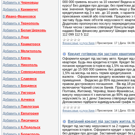
000 000 гривень всього за 10 хвилин! Видача к
Добавить в
Черновцы
курсу! Без довідки про доходи, без прив'язки д
має значення. Кредит видамо навіть якщо у Ва
Добавить в
Кременчуг
кредитування від 3-х міс. до 10 років, з гара
В
Ивано-Франковск
прихованих комісій або платежів. Працюємо з по
заставу будь-яких об'єктів нерухомості: кварт
Добавить в
Тернополь
Додатково пропонуємо послугу перекредитуванн
Тільки чесна і законна співпраця! Консультаці
Добавить в
Белая Церковь
надамо Вам фінансову допомогу! Швидке виріш
112 099 112 5 112
Добавить в
Луцк
Финансовые услуги Киев
|
Просмотров:
17
|
Дата:
04.09
Добавить в
Краматорск
Добавить в
Мелитополь
Кредит готівкою під заставу квартири
Добавить в
Керчь
Оформити кредит під заставу авто. Кредит від к
квартири. Будь-яка кредитна історія. Кредит бе
Добавить в
Никополь
поганою кредитною історією від 1,5% на місяц
кредит до 15 000 000 гривень без довідки про д
Добавить в
Северодонецк
1,5% на місяць на весь термін кредитування. ·
валюти. · Оформлення кредиту можливе під зас
Добавить в
Славянск
приміщення. · Видаємо до 85% від ринкової варт
правом дострокового погашення. · Вік від 18 
Добавить в
Бердянск
включаючи Чорний список банків. Працюємо в ре
Полтава, Житомир, Чернівці, Івано-Франківськ,
Добавить в
Ужгород
викупу нерухомості з виплатою до 90% від ринко
нерухомість за 1 день! Законна співпраця відп
Добавить в
Алчевск
Допоможемо підібрати індивідуальний графік по
Добавить в
Павлоград
Финансовые услуги Киев
|
Просмотров:
14
|
Дата:
03.09
Добавить в
Евпатория
Добавить в
Лисичанск
Вигідний кредит під заставу житла. К
Кредит під заставу нерухомості за 2 години. Г
Добавить в
К.Подольск
кредитною історією. Оформити кредит з простр
без довідки про доходи. Заставний кредит без 
Добавить в
Борисполь