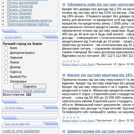
Печать фотографий
Оформити займ під заставу нерухомо
Печать буклетов
Кредит без довідки про доходи під 1,5% на міся
Печать этикеток
позика під заставу авто від 3,5% на місяць. Оф
Печать брошюр
під 18% річних. Отримати кредит без довідки п
Печать наклеек
ринку для фізичних та юридичних осіб від ліде
Печать изготовление визиток
працюємо на кредитному ринку з 2005 року і 
Электромонтажные работы
максимально лояльні кредитні умови, доступні д
оформлення позики під заставу квартири, будин
000 грн до 30 млн грн в будь-якій валюті; - оф
доходи; - співпрацюємо з позичальниками з буд
НАШ ОПРОС
кредитування від 3 місяців до 10 років; - прав
Лучший город на Земле
прив'язки до валюти; - вік позичальника від 18
Киев
фінансових питань – справжнім професіоналам,
термін співпраці! Всі наші договори максималь
Днепропетровск
Відповімо на всі питання. 067 112 5 112 063 112
Харьков
Львов
Финансовые услуги Киев
|
Просмотров:
16
|
Дата:
02.09
Донецк
Одесса
Кредит під заставу квартири під 18% 
Кривой Рог
Приватна позика під заставу нерухомості та ав
Запорожье
відмови. Кредит під заставу квартири без довід
Кредит під заставу нерухомості за 2 години. Г
кредитною історією. Фінансово-кредитна компа
Результаты
|
Архив опросов
нерухомості згідно з Європейським стандартом
Всего ответов:
115
річних; - сума від 50 000 до 15 000 000 гривень
забезпечена рівнем Європейського стандарту; -
об'єкта. Мінімальний пакет документів: тільки
Без довідки про доходи та поручителів! Зручний
СТАТИСТИКА
Телефонуйте або залишайте заявку на нашому с
Финансовые услуги Киев
|
Просмотров:
17
|
Дата:
01.09
НАС НАХОДЯТ ПО
снасти для рыбалки
Швидка позика під заставу нерухомос