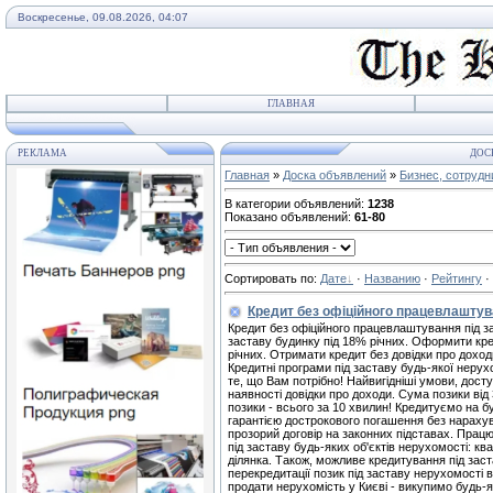
Воскресенье, 09.08.2026, 04:07
ГЛАВНАЯ
РЕКЛАМА
ДОС
Главная
»
Доска объявлений
»
Бизнес, сотрудн
В категории объявлений
:
1238
Показано объявлений
:
61-80
Сортировать по
:
Дате
·
Названию
·
Рейтингу
·
Кредит без офіційного працевлаштува
Кредит без офіційного працевлаштування під за
заставу будинку під 18% річних. Оформити кред
річних. Отримати кредит без довідки про доход
Кредитні програми під заставу будь-якої нерухо
те, що Вам потрібно! Найвигідніші умови, досту
наявності довідки про доходи. Сума позики від 
позики - всього за 10 хвилин! Кредитуємо на буд
гарантією дострокового погашення без нарахув
прозорий договір на законних підставах. Працю
під заставу будь-яких об'єктів нерухомості: к
ділянка. Також, можливе кредитування під зас
перекредитації позик під заставу нерухомості 
продати нерухомість у Києві - викупимо будь-я