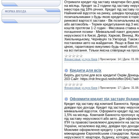
Отримати кредит під заставу квартири без дові
на місяць. Кредит за 2 години під заставу неру
інвестора під 18% річних. Кредит під заставу го
ФОРМА ВХОДА
Найнижчий відсоток на ринку, швидка процеду
позичальниками з будь-якою кредитною історіє
ринкової вартості застави - Вік позичальника в
або автомобіль - Термін кредитування від 3 міс
коштів протягом 1-2 годин - Фіксована ставка 
погашення позики - Мінімальний пакет докумен
нерухомості в Києві, Дніпрі, Харкові, Вінниці, Ж
Хмельницькому, Чернівцях та Ужгороді. Також 
постановки авто на майданчик. Якщо ж Вам пот
ціною, гарантовано викупимо будь-який об'єкт
на всі питання. Тільки якісна співпраця на пр
Финансовые услуги Киев
|
Просмотров:
14
|
Дата:
01.09
Кредити для всіх
Беріть доступні для всіх кредити! Окрім Донець
203 Сайт: https://rdr.fmcgsd.net/in/offer/2641?ai
Финансовые услуги Киев
|
Просмотров:
17
|
Дата:
31.08
Оформити кредит під заставу будинку
Кредит під заставу від компанії Банкнота. Креди
довідки про доходи. Кредит під заставу нерухо
мінімальний відсоток. Оформити кредит під зас
1,5% на місяць. Компанія Банкнота пропонує кр
під заставу нерухомості або авто. Для оформле
ІПН та правовстановлюючі документи на заст
України, незалежно від віку, довідки про доход
Можливе оформлення кредиту з уже існуючими 
міжнародним Європейським стандартом. Кредиту
нерухомості: квартири, будинку, котеджу, земе