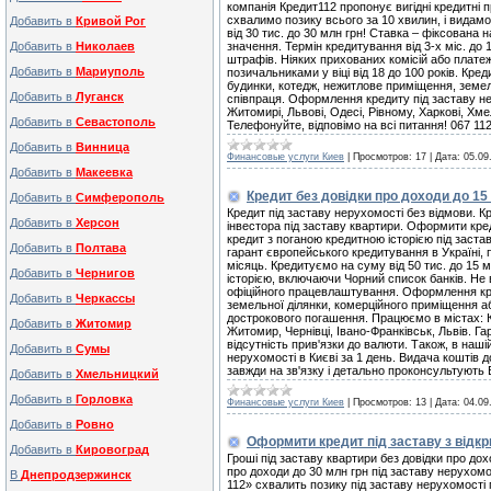
компанія Кредит112 пропонує вигідні кредитні 
схвалимо позику всього за 10 хвилин, і видам
Добавить в
Кривой Рог
від 30 тис. до 30 млн грн! Ставка – фіксована 
Добавить в
Николаев
значення. Термін кредитування від 3-х міс. до
штрафів. Ніяких прихованих комісій або платеж
Добавить в
Мариуполь
позичальниками у віці від 18 до 100 років. Кре
будинки, котедж, нежитлове приміщення, земель
Добавить в
Луганск
співпраця. Оформлення кредиту під заставу неру
Житомирі, Львові, Одесі, Рівному, Харкові, Хм
Добавить в
Севастополь
Телефонуйте, відповімо на всі питання! 067 112
Добавить в
Винница
Финансовые услуги Киев
|
Просмотров:
17
|
Дата:
05.09
Добавить в
Макеевка
Кредит без довідки про доходи до 15 
Добавить в
Симферополь
Кредит під заставу нерухомості без відмови. К
Добавить в
Херсон
інвестора під заставу квартири. Оформити кр
кредит з поганою кредитною історією під заста
Добавить в
Полтава
гарант європейського кредитування в Україні, 
місяць. Кредитуємо на суму від 50 тис. до 15
Добавить в
Чернигов
історією, включаючи Чорний список банків. Не
офіційного працевлаштування. Оформлення кре
Добавить в
Черкассы
земельної ділянки, комерційного приміщення аб
дострокового погашення. Працюємо в містах: Ки
Добавить в
Житомир
Житомир, Чернівці, Івано-Франківськ, Львів. Г
відсутність прив'язки до валюти. Також, в наш
Добавить в
Сумы
нерухомості в Києві за 1 день. Видача коштів 
завжди на зв'язку і детально проконсультують 
Добавить в
Хмельницкий
Добавить в
Горловка
Финансовые услуги Киев
|
Просмотров:
13
|
Дата:
04.09
Добавить в
Ровно
Оформити кредит під заставу з відк
Добавить в
Кировоград
Гроші під заставу квартири без довідки про дох
про доходи до 30 млн грн під заставу нерухомо
В
Днепродзержинск
112» схвалить позику під заставу нерухомості 