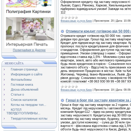
Оформлення кредиту під заставу нерухомості мож
Львові, Одесі, Рівному, Харкові, Хмельницьком
підберемо індивідуальні умови! Завжди на зв'яз
112
Финансовые услуги Киев
|
Просмотров:
20
|
Дата:
10.09
Отримати кредит готівкою від 50 000
Отримати кредит готівкою від 50 000 тис. гриве
довідки про доходи. Гроші під заставу квартир
Кредит для підприємця під заставу квартири. К
пропонує послуги кредитування для фізичних 
стандартом. Оформлення доступне під заставу 
Полиграфия в Днепре
приміщення. Умови співпраці з нами: - Оформл
відсоткова ставка від 1,5% - Можлива сума кре
квартири, землі, авто або житлового приміщенн
МЕНЮ САЙТА
будь-якою кредитною історією - Схвалення пози
заставного об'єкту - Відсутність прихованих к
Главная страница
день звернення Працюємо в містах: Київ та Киї
Житомир, Чернівці, Івано-Франківськ, Львів. Дос
Информация о сайте
рівня доходу. Схвалимо позику з імовірністю 
Фотоальбомы
комісій і платежів! +38 063 930 99 99 +38 067 93
Гостевая книга
Доска объявлений
Финансовые услуги Киев
|
Просмотров:
19
|
Дата:
09.09
Статьи о
Список каталогов
Гроші в борг під заставу квартири за 
Гроші в борг під заставу квартири за 2 години
Котлы на твердом топ...
місяць. Кредит під нерухомість і автомобіля до
КОТЕЛ
компанія Кредит112 - лідер на ринку кредитува
ТВЕРДОТОПЛИВНЫ...
заставу нерухомості. Кредитуємо від 30 000 гр
Твердотопливные котлы
можливе під заставу квартири, будинку, земел
умови, доступні кожному: - сума до 30 млн грн 
вартості - фіксована відсоткова ставка від 1,5%
об'єкти будь-якої нерухомості в Києві, Дніпрі, Х