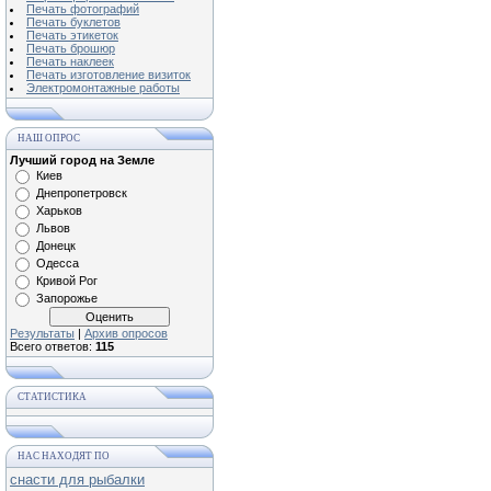
Печать фотографий
Печать буклетов
Печать этикеток
Печать брошюр
Печать наклеек
Печать изготовление визиток
Электромонтажные работы
НАШ ОПРОС
Лучший город на Земле
Киев
Днепропетровск
Харьков
Львов
Донецк
Одесса
Кривой Рог
Запорожье
Результаты
|
Архив опросов
Всего ответов:
115
СТАТИСТИКА
НАС НАХОДЯТ ПО
снасти для рыбалки