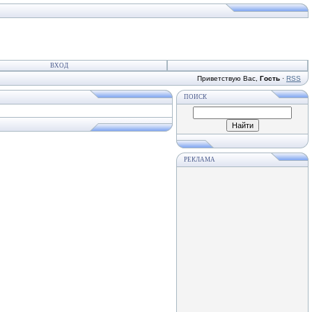
ВХОД
Приветствую Вас
,
Гость
·
RSS
ПОИСК
РЕКЛАМА